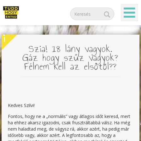
i
Szia! 18 lány vagyok.
Gáz hogy szűz vagyok?
Félnem kell az elsőtöl??
Kedves Szilvi!
Fontos, hogy ne a „normális” vagy átlagos időt keresd, mert
ha ehhez akarsz igazodni, csak frusztráltabbá válsz. Ha még
nem haladtad meg, de vágysz rá, akkor azért, ha pedig már
idősebb vagy, akkor azért. A legfontosabb az, hogy a