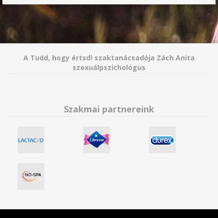
A Tudd, hogy értsd! szaktanácsadója Zách Anita
szexuálpszichológus
Szakmai partnereink