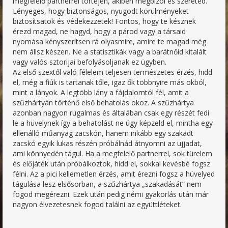
megfelelő partnerrel törtéjen, akiben megbízol és szereted.
Lényeges, hogy biztonságos, nyugodt körülményeket
biztosítsatok és védekezzetek! Fontos, hogy te késznek
érezd magad, ne hagyd, hogy a párod vagy a társaid
nyomása kényszerítsen rá olyasmire, amire te magad még
nem állsz készen. Ne a statisztikák vagy a barátnőid kitalált
vagy valós sztorijai befolyásoljanak ez ügyben.
Az első szextől való félelem teljesen természetes érzés, hidd
el, még a fiúk is tartanak tőle, igaz ők többnyire más okból,
mint a lányok. A legtöbb lány a fájdalomtól fél, amit a
szűzhártyán történő első behatolás okoz. A szűzhártya
azonban nagyon rugalmas és általában csak egy részét fedi
le a hüvelynek így a behatolást ne úgy képzeld el, mintha egy
ellenálló műanyag zacskón, hanem inkább egy szakadt
zacskó egyik lukas részén próbálnád átnyomni az ujjadat,
ami könnyedén tágul. Ha a megfelelő partnerrel, sok türelem
és előjáték után próbálkoztok, hidd el, sokkal kevésbé fogsz
félni. Az a pici kellemetlen érzés, amit érezni fogsz a hüvelyed
tágulása lesz elsősorban, a szűzhártya „szakadását” nem
fogod megérezni. Ezek után pedig némi gyakorlás után már
nagyon élvezetesnek fogod találni az együttléteket.