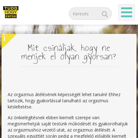
i
Mit csináljak, hogy ne
menjek el olyan gyorsan?
Az orgazmus átélésének képességét lehet tanulni! Ehhez
tartozik, hogy gyakorlással tanulható az orgazmus
késleltetése.
Az önkielégítésnek ebben kiemelt szerepe van:
megismerhetjük saját testünk működését és gyakorolhatjuk
az orgazmushoz vezető utat, az orgazmus átélését. A
szexuális együttlét során pedig a megfelelő előjáték kiemelt