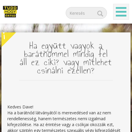
i
Ha együtt vagyok a
barátnömmel mindig fel
áll ez ciki? vagy mitlehet
csinálni ezellen?
Kedves Dave!
Ha a barátnőd látványától is merevedésed van az nem
rendellenesség, hanem természetes nemi izgalmad
kifejeződése. Ha az érintése vagy a csókjai okozzák ezt,
akkor szintén egy természetes szexuális végy kifejeződését