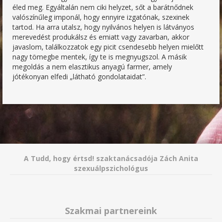
éled meg. Egyáltalán nem ciki helyzet, sőt a barátnődnek
valószínűleg imponál, hogy ennyire izgatónak, szexinek
tartod. Ha arra utalsz, hogy nyilvános helyen is látványos
merevedést produkálsz és emiatt vagy zavarban, akkor
javaslom, találkozzatok egy picit csendesebb helyen mielőtt
nagy tömegbe mentek, így te is megnyugszol. A másik
megoldás a nem elasztikus anyagú farmer, amely
jótékonyan elfedi „látható gondolataidat”.
A Tudd, hogy értsd! szaktanácsadója Zách Anita
szexuálpszichológus
Szakmai partnereink