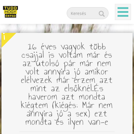
i
16 éves vagyok több
csajjal is voltam már és
az utolsó pár már nem
volt annyira jó amikor
elélvezek már erzem azt
mint az elsőknél.És
haverom azt mondta
kiégtem (kiégés: Már nem
annyira jó a sex) ezt
mondta és ilyen van-e