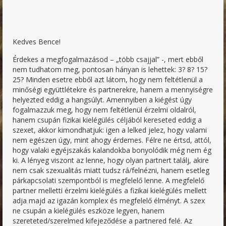
Kedves Bence!
Érdekes a megfogalmazásod – „több csajjal” -, mert ebből
nem tudhatom meg, pontosan hányan is lehettek: 3? 8? 15?
25? Minden esetre ebből azt látom, hogy nem feltétlenül a
minőségi együttlétekre és partnerekre, hanem a mennyiségre
helyezted eddig a hangsúlyt. Amennyiben a kiégést úgy
fogalmazzuk meg, hogy nem feltétlenül érzelmi oldalról,
hanem csupán fizikai kielégülés céljából kereseted eddig a
szexet, akkor kimondhatjuk: igen a lelked jelez, hogy valami
nem egészen úgy, mint ahogy érdemes. Félre ne értsd, attól,
hogy valaki egyéjszakás kalandokba bonyolódik még nem ég
ki. A lényeg viszont az lenne, hogy olyan partnert találj, akire
nem csak szexualitás miatt tudsz rá/felnézni, hanem esetleg
párkapcsolati szempontból is megfelelő lenne. A megfelelő
partner melletti érzelmi kielégülés a fizikai kielégülés mellett
adja majd az igazán komplex és megfelelő élményt. A szex
ne csupán a kielégülés eszköze legyen, hanem
szereteted/szerelmed kifejeződése a partnered felé. Az